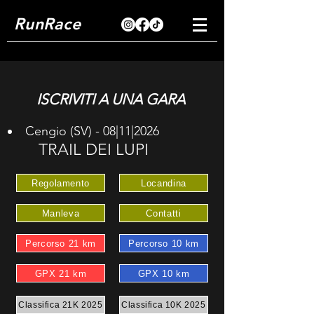
RunRace
ISCRIVITI A UNA GARA
Cengio (SV) - 08|11|2026
TRAIL DEI LUPI
Regolamento
Locandina
Manleva
Contatti
Percorso 21 km
Percorso 10 km
GPX 21 km
GPX 10 km
Classifica 21K 2025
Classifica 10K 2025