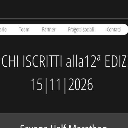
ario
Team
Partner
Progetti sociali
Contatti
CHI ISCRITTI alla12ª EDI
15|11|2026