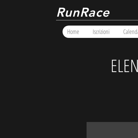
RunRace
Home
Iscrizioni
Calend
ELEN