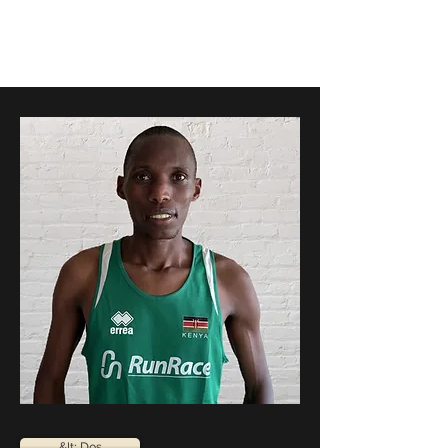
RunRace
&lt; Dos