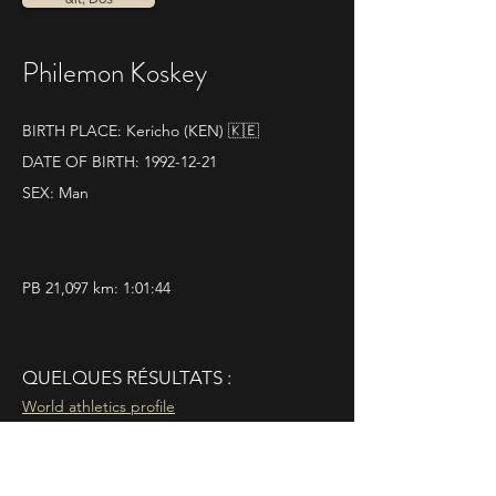
Philemon Koskey
BIRTH PLACE: Kericho (KEN) 🇰🇪
DATE OF BIRTH:
1992-12-21
SEX: Man
PB 21,097 km: 1:01:44
QUELQUES RÉSULTATS :
World athletics profile
09|11|2025 
Ravenna Half Marathon
Pos. 1 - Time 1.03.38